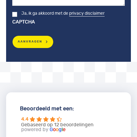
Ja, ik ga akkoord met de
privacy disclaimer
Consent
CAPTCHA
AANVRAGEN
Beoordeeld met een:
4.4
Gebaseerd op 12 beoordelingen
powered by
G
o
o
g
l
e