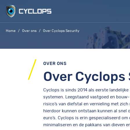
Skip
to
content
Home
Over ons
Over Cyclops Security
OVER ONS
Over Cyclops 
Cyclops is sinds 2014 als eerste landelijke
systemen. Leegstaand vastgoed en bouw- 
risico’s van diefstal en vernieling met zic
hierdoor kunnen ontstaan kunnen al snel 
euro’s. Cyclops is erin gespecialiseerd om
minimaliseren en de pakkans van dieven e