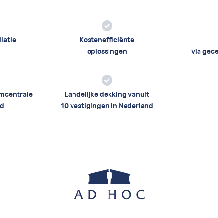
llatie
Kostenefficiënte
oplossingen
via gece
rmcentrale
Landelijke dekking vanuit
ld
10 vestigingen in Nederland