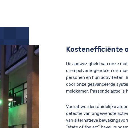
Kostenefficiënte 
De aanwezigheid van onze mobi
drempelverhogende en ontmoe
personen en hun activiteiten. 
door onze geavanceerde syste
meldkamer. Passende actie is 
Vooraf worden duidelijke afsp
detectie van ongewenste activi
van alternatieve bewakingsvor
“state of the art” beveiligings