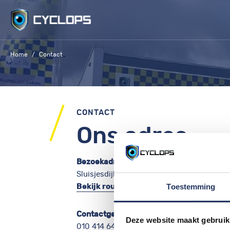
Skip
to
content
Home
Contact
CONTACT
Ons adres
Bezoekadres
Sluisjesdijk 37 | 3087 AD Rotterdam
Toestemming
Bekijk route op kaart
Contactgegevens
Deze website maakt gebruik
010 414 64 95
|
info@cyclops.nl