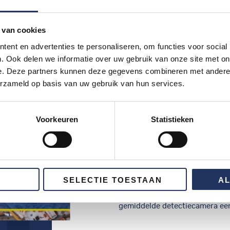
 van cookies
ent en advertenties te personaliseren, om functies voor social
. Ook delen we informatie over uw gebruik van onze site met on
e. Deze partners kunnen deze gegevens combineren met andere i
erzameld op basis van uw gebruik van hun services.
CYCLOPS
Voorkeuren
Statistieken
Cyclops camera k
Grotere kijkhoek, betere bevei
Cyclops dan kies je voor mobi
SELECTIE TOESTAAN
A
grootste kijkhoek op de markt
detectiecamera’s met een kijkh
gemiddelde detectiecamera een