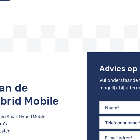
Advies op
Vul onderstaande 
an de
mogelijk bij u teru
brid Mobile
Naam
één SmartHybrid Mobile
Telefoonnummer
ra’s
osten
Emailadres