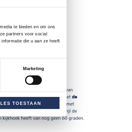
 media te bieden en om ons
ze partners voor social
nformatie die u aan ze heeft
Marketing
ijkhoek
liging! Kies je voor de SmartCam van
ele “slimme” camerabeveiliging met
de
LLES TOESTAAN
. Onze SmartCams zijn uitgerust met
oek van ruim 90 graden! Dit terwijl de
 kijkhoek heeft van nog geen 60 graden.