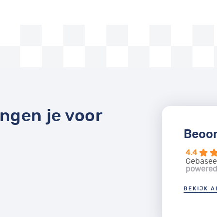
ingen je voor
Beoor
4.4
Gebasee
powere
BEKIJK 