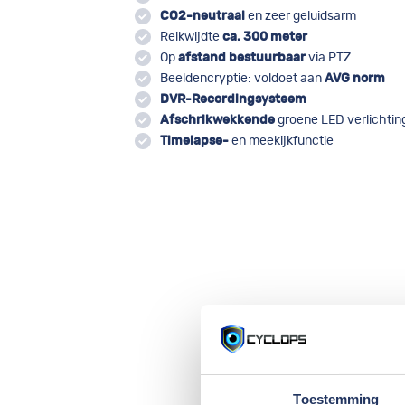
CO2-neutraal
en zeer geluidsarm
Reikwijdte
ca. 300 meter
Op
afstand bestuurbaar
via PTZ
Beeldencryptie: voldoet aan
AVG norm
DVR-Recordingsysteem
Afschrikwekkende
groene LED verlichtin
Timelapse-
en meekijkfunctie
Toestemming