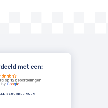
deeld met een:
rd op 12 beoordelingen
d by
G
o
o
g
l
e
ALLE BEOORDELINGEN