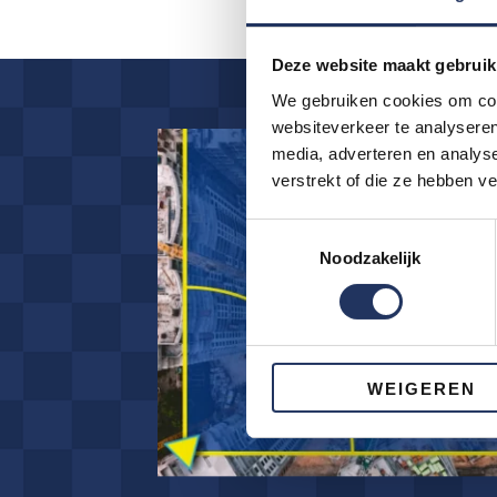
Deze website maakt gebruik
We gebruiken cookies om cont
websiteverkeer te analyseren
media, adverteren en analys
verstrekt of die ze hebben v
Toestemmingsselectie
Noodzakelijk
WEIGEREN