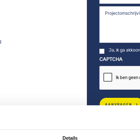
Opmerkingen
g
Ja, ik ga akkoo
Consent
CAPTCHA
AANVRAGEN
Details